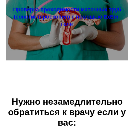
Проверка проходимости маточных труб
(соногистероскопия) с помощью ExEm-
геля
Нужно незамедлительно
обратиться к врачу если у
вас: