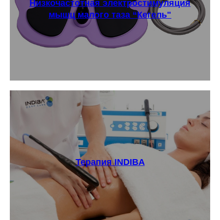
Низкочастотная электростимуляция
мышц малого таза “Кегель"
Терапия INDIBA