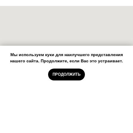
Мы используем куки для наилучшего представления
нашего сайта. Продолжите, если Вас это устраивает.
ПРОДОЛЖИТЬ
Медицинский центр Элар
Минск, ул. Воронянского, д. 40
ст. метро Ковальская Слобода