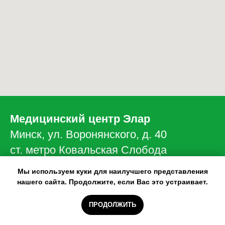
Медицинский центр Элар
Минск, ул. Воронянского, д. 40
ст. метро Ковальская Слобода
Мы используем куки для наилучшего представления
+375
(33)
603-0-603
нашего сайта. Продолжите, если Вас это устраивает.
+375
(29)
103-69-69
ПРОДОЛЖИТЬ