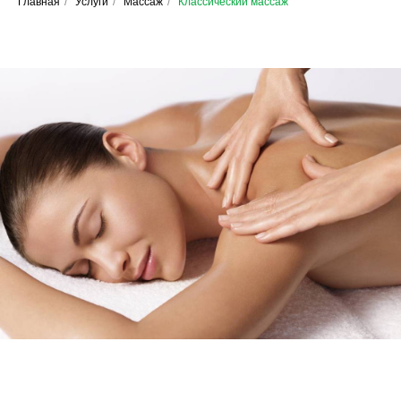
Главная
/
Услуги
/
Массаж
/
Классический массаж