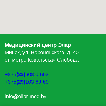
Медицинский центр Элар
Минск, ул. Воронянского, д. 40
ст. метро Ковальская Слобода
+375
(33)
603-0-603
+375
(29)
103-69-69
info@ellar-med.by