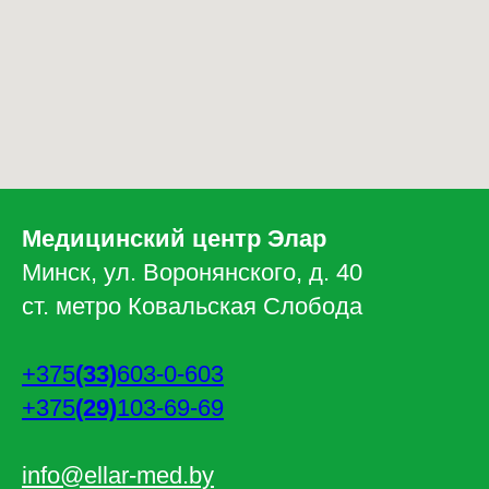
Медицинский центр Элар
Минск, ул. Воронянского, д. 40
ст. метро Ковальская Слобода
+375
(33)
603-0-603
+375
(29)
103-69-69
info@ellar-med.by