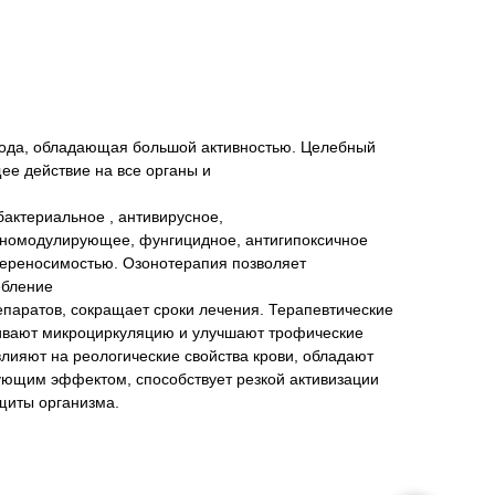
рода, обладающая большой активностью. Целебный
ее действие на все органы и
актериальное , антивирусное,
уномодулирующее, фунгицидное, антигипоксичное
переносимостью. Озонотерапия позволяет
ебление
паратов, сокращает сроки лечения. Терапевтические
ивают микроциркуляцию и улучшают трофические
 влияют на реологические свойства крови, обладают
щим эффектом, способствует резкой активизации
щиты организма.