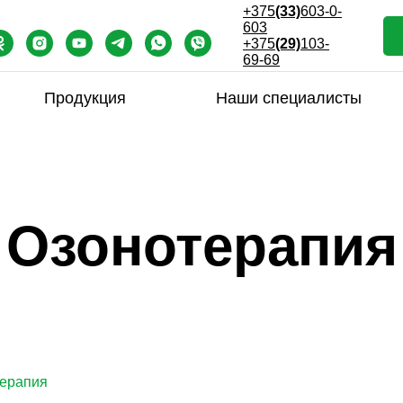
+375
(33)
603-0-
603
+375
(29)
103-
69-69
Продукция
Наши специалисты
Озонотерапия
ерапия