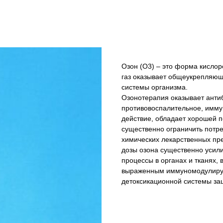
Озон (О3) – это форма кисло
газ оказывает общеукрепляющ
системы организма.
Озонотерапия оказывает антиб
противовоспалительное, имм
действие, обладает хорошей 
существенно ограничить потр
химических лекарственных пре
дозы озона существенно усил
процессы в органах и тканях,
выраженным иммуномодулирую
детоксикационной системы за