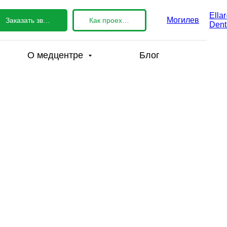
Ellar
Могилев
Заказать звонок
Как проехать?
Dent
О медцентре
Блог