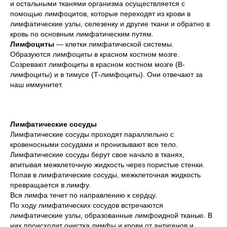
и остальными тканями организма осуществляется с
помощью лимфоцитов, которые переходят из крови в
лимфатические узлы, селезенку и другие ткани и обратно в
кровь по основным лимфатическим путям.
Лимфоциты
— клетки лимфатической системы.
Образуются лимфоциты в красном костном мозге.
Созревают лимфоциты в красном костном мозге (В-
лимфоциты) и в тимусе (Т-лимфоциты). Они отвечают за
наш иммунитет.
Лимфатические сосуды
Лимфатические сосуды проходят параллельно с
кровеносными сосудами и пронизывают все тело.
Лимфатические сосуды берут свое начало в тканях,
впитывая межклеточную жидкость через пористые стенки.
Попав в лимфатические сосуды, межклеточная жидкость
превращается в лимфу.
Вся лимфа течет по направлению к сердцу.
По ходу лимфатических сосудов встречаются
лимфатические узлы, образованные лимфоидной тканью. В
них происходит очистка лимфы и крови от антигенов и