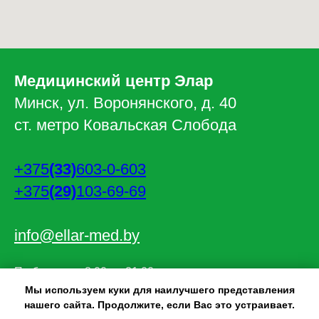
Медицинский центр Элар
Минск, ул. Воронянского, д. 40
ст. метро Ковальская Слобода
+375
(33)
603-0-603
+375
(29)
103-69-69
info@ellar-med.by
По будням: с 8:00 до 21:00
Суббота: с 9:00 до 20:00
Мы используем куки для наилучшего представления
Воскресенье: с 9:00 до 18:00
нашего сайта. Продолжите, если Вас это устраивает.