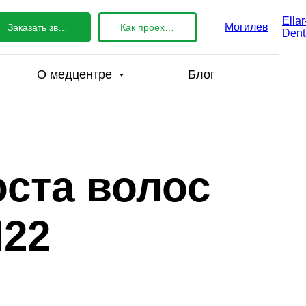
Ellar
Могилев
Заказать звонок
Как проехать?
Dent
О медцентре
Блог
ста волос
M22