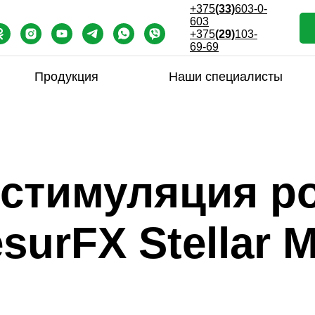
+375
(33)
603-0-
603
+375
(29)
103-
69-69
Продукция
Наши специалисты
 стимуляция ро
surFX Stellar 