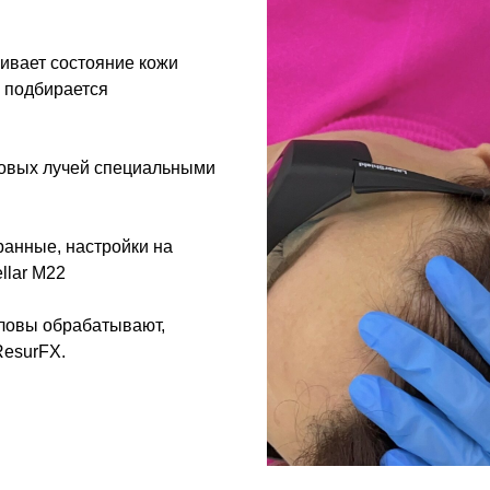
ивает состояние кожи
, подбирается
товых лучей специальными
ранные, настройки на
llar М22
оловы обрабатывают,
ResurFX.