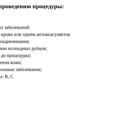
проведению процедуры:
х заболеваний
 крови или приём антикоагулянтов
вскармливания;
нию келоидных рубцов;
 до процедуры)
ения кожи;
ионные заболевания;
ы: В, С