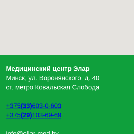
Медицинский центр Элар
Минск, ул. Воронянского, д. 40
ст. метро Ковальская Слобода
+375
(33)
603-0-603
+375
(29)
103-69-69
info@ellar-med.by