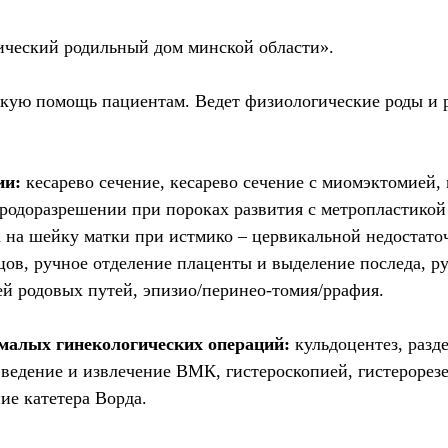
нический родильный дом минской области».
кую помощь пациентам. Ведет физиологические роды и 
ии:
кесарево сечение, кесарево сечение с миомэктомией,
 родоразрешении при пороках развития с метропластико
 на шейку матки при истмико – цервикальной недостат
в, ручное отделение плаценты и выделение последа, ру
ей родовых путей, эпизио/перинео-томия/ррафия.
малых гинекологических операций:
кульдоцентез, разд
введение и извлечение ВМК, гистероскопией, гистерорез
ие катетера Ворда.