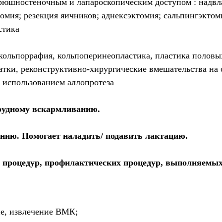
брюшностеночным и лапароскопическим доступом : надвл
омия; резекция яичников; аднексэктомия; сальпингэктом
стика
ольпоррафия, кольпоперинеопластика, пластика половых
тки, реконструктивно-хирургические вмешательства на о
 использованием аллопротеза
рудному вскармливанию.
нию. Помогает наладить/ подавить лактацию.
 процедур, профилактических процедур, выполняемых
ие, извлечение ВМК;