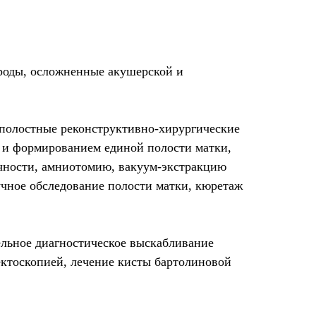
роды, осложненные акушерской и
 полостные реконструктивно-хирургические
й и формированием единой полости матки,
очности, амниотомию, вакуум-экстракцию
чное обследование полости матки, кюретаж
ельное диагностическое выскабливание
ектоскопией, лечение кисты бартолиновой