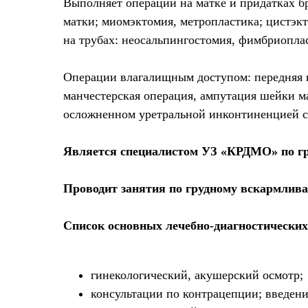
Выполняет операции на матке и придатках 
матки; миомэктомия, метропластика; цистэкт
на трубах: неосальпингостомия, фимбриопла
Операции влагалищным доступом: передняя к
манчестерская операция, ампутация шейки ма
осложненном уретральной инконтиненцией с
Является специалистом УЗ «КРДМО» по г
Проводит занятия по грудному вскармлива
Список основных лечебно-диагностических
гинекологический, акушерский осмотр;
консультации по контрацепции; введен