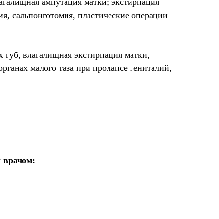
агалищная ампутация матки; экстирпация
ия, сальпонготомия, пластические операции
 губ, влагалищная экстирпация матки,
рганах малого таза при пролапсе гениталий,
 врачом: