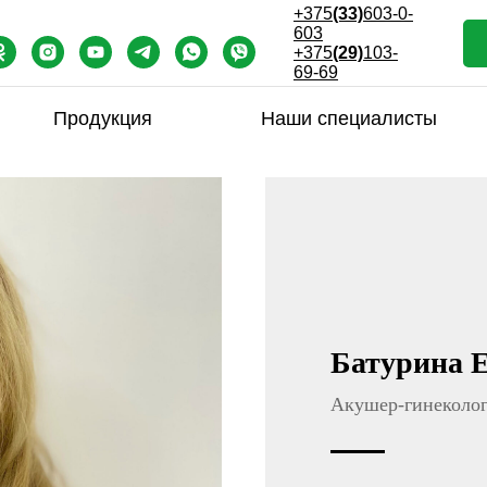
+375
(33)
603-0-
603
+375
(29)
103-
69-69
Продукция
Наши специалисты
Батурина 
Акушер-гинеколо