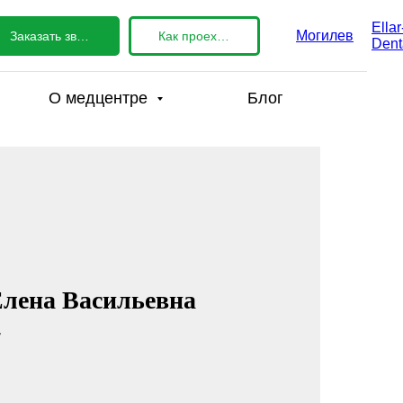
Ellar
Могилев
Заказать звонок
Как проехать?
Dent
О медцентре
Блог
Елена Васильевна
г