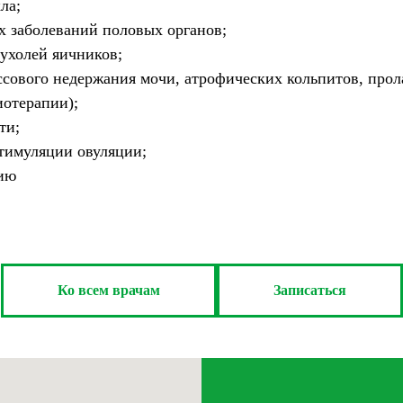
ла;
 заболеваний половых органов;
ухолей яичников;
ссового недержания мочи, атрофических кольпитов, прола
иотерапии);
ти;
стимуляции овуляции;
нию
Ко всем врачам
Записаться