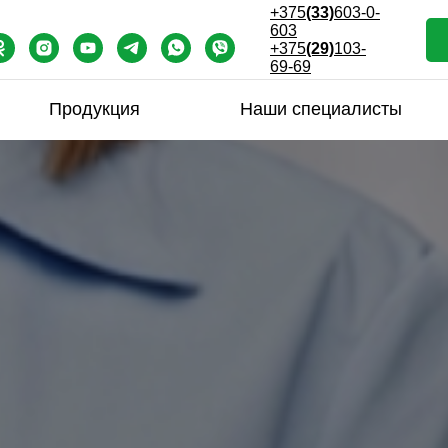
+375
(33)
603-0-
603
+375
(29)
103-
69-69
Продукция
Наши специалисты