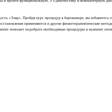
зы и пройти функциональную, УЗ-диагностику и компьютерную диаг
ость «Элар». Пройдя курс процедур в барокамере, вы избавитесь о
осстановления применяются и другие физиотерапевтические методы:
рапевт поможет подобрать необходимые процедуры и назначит опти