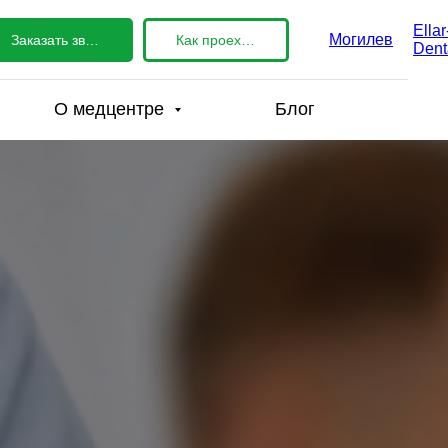
Ellar
Могилев
Заказать звонок
Как проехать?
Dent
О медцентре
Блог